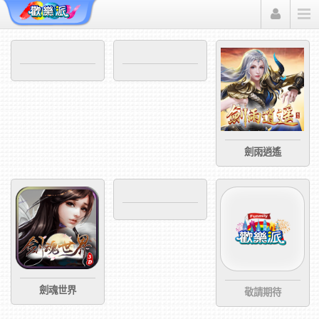
Funmily 歡樂派
劍雨逍遙
劍魂世界
敬請期待