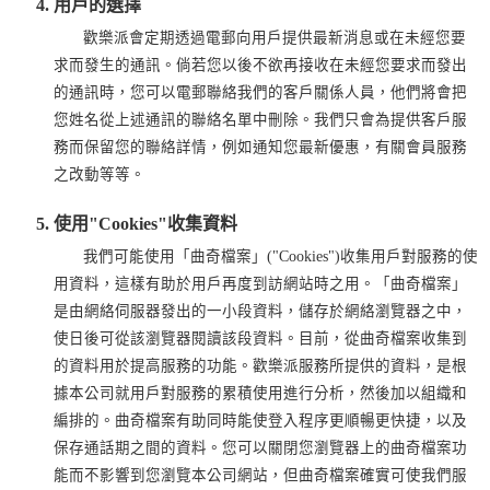
用戶的選擇
歡樂派會定期透過電郵向用戶提供最新消息或在未經您要
求而發生的通訊。倘若您以後不欲再接收在未經您要求而發出
的通訊時，您可以電郵聯絡我們的客戶關係人員，他們將會把
您姓名從上述通訊的聯絡名單中刪除。我們只會為提供客戶服
務而保留您的聯絡詳情，例如通知您最新優惠，有關會員服務
之改動等等。
使用"Cookies"收集資料
我們可能使用「曲奇檔案」("Cookies")收集用戶對服務的使
用資料，這樣有助於用戶再度到訪網站時之用。「曲奇檔案」
是由網絡伺服器發出的一小段資料，儲存於網絡瀏覽器之中，
使日後可從該瀏覽器閱讀該段資料。目前，從曲奇檔案收集到
的資料用於提高服務的功能。歡樂派服務所提供的資料，是根
據本公司就用戶對服務的累積使用進行分析，然後加以組織和
編排的。曲奇檔案有助同時能使登入程序更順暢更快捷，以及
保存通話期之間的資料。您可以關閉您瀏覽器上的曲奇檔案功
能而不影響到您瀏覽本公司網站，但曲奇檔案確實可使我們服