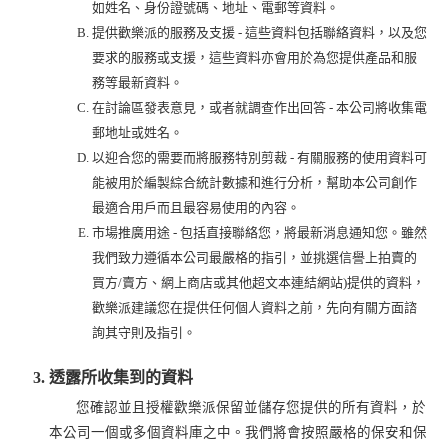
如姓名、身份證號碼、地址、電郵等資料。
提供歡樂派的服務及支援 - 這些資料包括聯絡資料，以及您
要求的服務或支援，這些資料亦會用於為您提供產品和服
務等最新資料。
在討論區發表意見，或者就調查作出回答 - 本公司將收集電
郵地址或姓名。
以迎合您的需要而將服務特別剪裁 - 有關服務的使用資料可
能被用於編製綜合統計數據和進行分析，幫助本公司創作
最適合用戶而且最容易使用的內容。
市場推廣用途 - 包括直接聯絡您，將最新消息通知您。雖然
我們致力遵循本公司最嚴格的指引，並挑選信譽上拍賣的
買方/賣方、網上商店或其他超文本連結網站)提供的資料，
歡樂派建議您在提供任何個人資料之前，先向有關方面諮
詢其守則及指引。
透露所收集到的資料
您確認並且授權歡樂派保留並儲存您提供的所有資料，於
本公司一個或多個資料庫之中。我們將會按照嚴格的保安和保